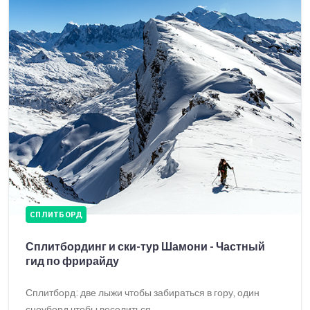
СПЛИТБОРД
Сплитбординг и ски-тур Шамони - Частный
гид по фрирайду
Сплитборд: две лыжи чтобы забираться в гору, один
сноуборд чтобы веселиться.